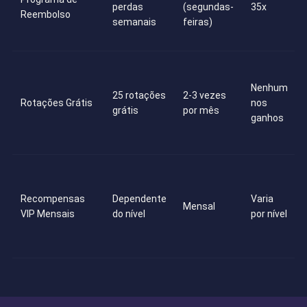
perdas
(segundas-
35x
Reembolso
semanais
feiras)
Nenhum
25 rotações
2-3 vezes
Rotações Grátis
nos
grátis
por mês
ganhos
Recompensas
Dependente
Varia
Mensal
VIP Mensais
do nível
por nível