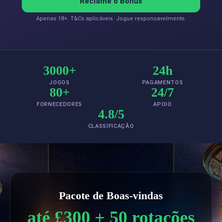
Reclame o Bónus
Apenas 18+. T&Cs aplicáveis. Jogue responsavelmente.
3000+
24h
JOGOS
PAGAMENTOS
80+
24/7
FORNECEDORES
APOIO
4.8/5
CLASSIFICAÇÃO
Pacote de Boas-vindas
até £300 + 50 rotações