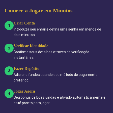
Comece a Jogar em Minutos
Criar Conta
1
Introduza seu email e defina uma senha em menos de
dois minutos.
Verificar Identidade
2
Confirme seus detalhes através de verificação
instantânea.
Fazer Depósito
3
Adicione fundos usando seu método de pagamento
preferido.
Jogar Agora
4
Seu bónus de boas-vindas é ativado automaticamente e
está pronto para jogar.