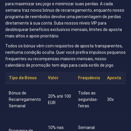
para maximizar seu jogo e minimizar suas perdas. A cada
semana traz novos bónus de recarregamento, enquanto nosso
programa de reembolso devolve uma percentagem de perdas
diretamente à sua conta. Suba nossos níveis VIP para
desbloquear benefícios exclusivos mensais, limites de aposta
mais altos e apoio prioritário.
Todos os bónus vêm com requisitos de aposta transparentes,
nenhuma condição oculta. Quer você prefira impulsos pequenos
frequentes ou recompensas maiores mensais, nosso
calendário de promoção tem algo para cada estilo de jogo.
Tipo de Bónus
Valor
Frequência
Aposta
Bónus de
Todas as
20% até 100
Recarregamento
segundas-
30x
EUR
Semanal
feiras
10% nas
Semanal
Programa de