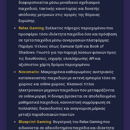
διαφοροποιείται μέσω μοναδικού σχεδιασμού
παιχνιδιού, τακτικής καινοτομίας και δυνατής
απόδοσης μετρικών στις αγορές της Βόρειας
Ευρώπης.
Relax Gaming
: Ευέλικτος πάροχος περιεχομένου που
προσφέρει τόσο ιδιόκτητα παιχνίδια όσο και πρόσβαση
σε τρίτα παιχνίδια μέσω συνεργασιών πλατφόρμας.
Παράγει τίτλους όπως Samurai Split και Book of
Shadows. Γνωστό για την παροχή λύσεων φιλικών προς
τις διευθύνσεις, ισχυρής ολοκλήρωσης API και
αξιόπιστου χάρτη δρόμου περιεχομένου.
Novomatic
: Μακροχρόνια καθιερωμένος αυστριακός
κατασκευαστής παιχνιδιών με εκτενή εμπειρία τόσο σε
χώρους και online χώρους. Κλασικοί τίτλοι
ηλεκτρονικών μηχανών παιχνιδιών που μεταφράζονται
σε online μορφή. Η δύναμη βρίσκεται σε αποδεδειγμένα
μαθηματικά παιχνιδιού, κανονιστική συμμόρφωση σε
πολλαπλές δικαιοδοσίες και αναγνώριση μάρκας
μεταξύ παραδοσιακών παικτών.
Blueprint Gaming
: Θυγατρική του Relax Gaming που
ειδικεύεται σε αδειοδοτημένα παιχνίδια και ιδιόκτητα