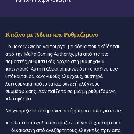
και είστε έτοιμοι να παίξετε.
Καζίνο με Άδεια και Ρυθμιζόμενο
Το Jokery Casino λειτουργεί με άδεια που εκδίδεται
από την Malta Gaming Authority, μία από τις πιο
σεβαστές ρυθμιστικές αρχές στη βιομηχανία
παιχνιδιού. Αυτή η άδεια σημαίνει ότι το καζίνο μας
υπόκειται σε κανονικούς ελέγχους, αυστηρά
λειτουργικά πρότυπα και συνεχή ελέγχους
συμμόρφωσης. Δεν παίζετε σε μια μη ρυθμιζόμενη
πλατφόρμα.
Να γνωρίζετε τι σημαίνει αυτή η προστασία για εσάς:
Όλα τα παιχνίδια δοκιμάζονται για τυχαιότητα και
δικαιοσύνη από ανεξάρτητους ελεγκτές πριν από