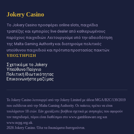
Jokery Casino
Το Jokery Casino προσφέρει online slots, παιχνίδια
τραπέζης και εμπειρίες live dealer από καθιερωμένους
παρόχους παιχνιδιών. Λειτουργούμε υπό την αδειοδότηση
της Malta Gaming Authority και διατηρούμε πολιτικές
υπεύθυνου παιχνιδιού και πρότυπα προστασίας παικτών.
ΥΠΟΣΤΉΡΙΞΗ
Σχετικά με το Jokery
Υπεύθυνο Παίγνιο
Πολιτική Ιδιωτικότητας
Επικοινωνήστε μαζί μας
Το Jokery Casino λειτουργεί από την Jokery Limited με άδεια MGA/B2C/139/2019
που εκδίδεται από την Malta Gaming Authority. Οι παίκτες πρέπει να είναι
τουλάχιστον 18 ετών. Εάν χρειάζεστε βοήθεια σχετικά με ανησυχίες που αφορούν
τον παιχνιδισμό, πόροι είναι διαθέσιμοι στο www.gambleaware.org και
www.ncpg.org.uk.
2026 Jokery Casino. Όλα τα δικαιώματα διατηρούνται.