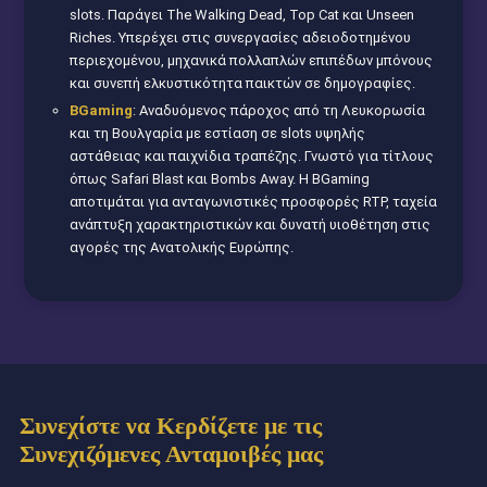
slots. Παράγει The Walking Dead, Top Cat και Unseen
Riches. Υπερέχει στις συνεργασίες αδειοδοτημένου
περιεχομένου, μηχανικά πολλαπλών επιπέδων μπόνους
και συνεπή ελκυστικότητα παικτών σε δημογραφίες.
BGaming
: Αναδυόμενος πάροχος από τη Λευκορωσία
και τη Βουλγαρία με εστίαση σε slots υψηλής
αστάθειας και παιχνίδια τραπέζης. Γνωστό για τίτλους
όπως Safari Blast και Bombs Away. Η BGaming
αποτιμάται για ανταγωνιστικές προσφορές RTP, ταχεία
ανάπτυξη χαρακτηριστικών και δυνατή υιοθέτηση στις
αγορές της Ανατολικής Ευρώπης.
Συνεχίστε να Κερδίζετε με τις
Συνεχιζόμενες Ανταμοιβές μας