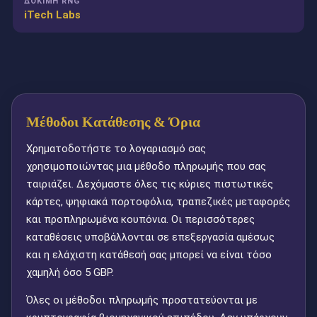
ΔΟΚΙΜΉ RNG
iTech Labs
Μέθοδοι Κατάθεσης & Όρια
Χρηματοδοτήστε το λογαριασμό σας
χρησιμοποιώντας μια μέθοδο πληρωμής που σας
ταιριάζει. Δεχόμαστε όλες τις κύριες πιστωτικές
κάρτες, ψηφιακά πορτοφόλια, τραπεζικές μεταφορές
και προπληρωμένα κουπόνια. Οι περισσότερες
καταθέσεις υποβάλλονται σε επεξεργασία αμέσως
και η ελάχιστη κατάθεσή σας μπορεί να είναι τόσο
χαμηλή όσο 5 GBP.
Όλες οι μέθοδοι πληρωμής προστατεύονται με