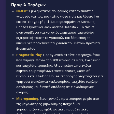
Προφίλ Παρόχων
NetEnt
: Εμβληματικός σουηδικός κατασκευαστής
γνωστός για πρώτης τάξης video slots και λύσεις live
casino. Υπογραφής τίτλοι περιλαμβάνουν Starburst,
Gonzo's Quest και Jack and the Beanstalk. Το NetEnt
αναγνωρίζεται για καινοτόμα μηχανικά παιχνιδιών,
εξαιρετική ποιότητα γραφικών και δέσμευση σε
υπεύθυνες πρακτικές παιχνιδιού που θέτουν πρότυπα
βιομηχανίας.
Pragmatic Play
: Παραγωγικό στούντιο περιεχομένου
που παράγει πάνω από 200 τίτλους σε slots, live casino
και παιχνίδια τραπέζης. Αξιοσημείωτα παιχνίδια
συμπεριλαμβανομένων Sweet Bonanza, Gates of
Olympus και The Dog House. Ο πάροχος γιορτάζεται για
γρήγορα χronολόγια κυκλοφορίας, παιχνίδια υψηλής
αστάθειας και δυνατή απόδοση στις αναδυόμενες
αγορές.
Microgaming
: Βιομηχανικός πρωτοπόρος με μία από
τις μεγαλύτερες βιβλιοθήκες παιχνιδιών,
χαρακτηρίζοντας εμβληματικές προοδευτικές