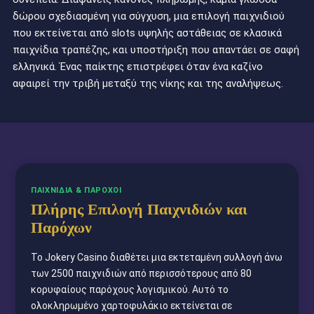
δώρου σχεδιασμένη για σύγχυση, μια επιλογή παιχνιδιού
που εκτείνεται από slots υψηλής αστάθειας σε κλασικά
παιχνίδια τραπέζης, και υποστήριξη που απαντάει σε σαφή
ελληνικά. Ένας παίκτης επιστρέφει όταν ένα καζίνο
αφαιρεί την τριβή μεταξύ της νίκης και της αναλήψεως.
ΠΑΙΧΝΊΔΙΑ & ΠΆΡΟΧΟΙ
Πλήρης Επιλογή Παιχνιδιών και
Παρόχων
Το Jokery Casino διαθέτει μια εκτεταμένη συλλογή άνω
των 2500 παιχνιδιών από περισσότερους από 80
κορυφαίους παρόχους λογισμικού. Αυτό το
ολοκληρωμένο χαρτοφυλάκιο εκτείνεται σε