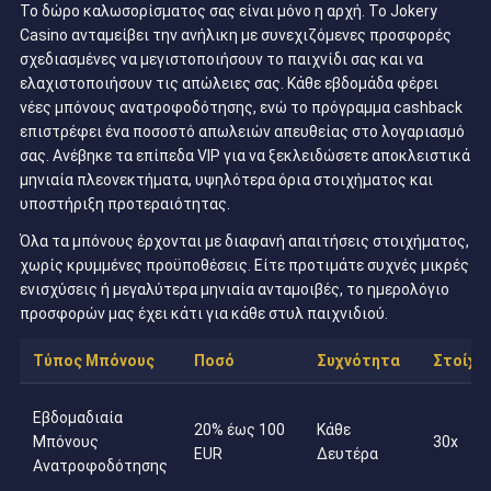
Το δώρο καλωσορίσματος σας είναι μόνο η αρχή. Το Jokery
Casino ανταμείβει την ανήλικη με συνεχιζόμενες προσφορές
σχεδιασμένες να μεγιστοποιήσουν το παιχνίδι σας και να
ελαχιστοποιήσουν τις απώλειες σας. Κάθε εβδομάδα φέρει
νέες μπόνους ανατροφοδότησης, ενώ το πρόγραμμα cashback
επιστρέφει ένα ποσοστό απωλειών απευθείας στο λογαριασμό
σας. Ανέβηκε τα επίπεδα VIP για να ξεκλειδώσετε αποκλειστικά
μηνιαία πλεονεκτήματα, υψηλότερα όρια στοιχήματος και
υποστήριξη προτεραιότητας.
Όλα τα μπόνους έρχονται με διαφανή απαιτήσεις στοιχήματος,
χωρίς κρυμμένες προϋποθέσεις. Είτε προτιμάτε συχνές μικρές
ενισχύσεις ή μεγαλύτερα μηνιαία ανταμοιβές, το ημερολόγιο
προσφορών μας έχει κάτι για κάθε στυλ παιχνιδιού.
Τύπος Μπόνους
Ποσό
Συχνότητα
Στοίχη
Εβδομαδιαία
20% έως 100
Κάθε
Μπόνους
30x
EUR
Δευτέρα
Ανατροφοδότησης