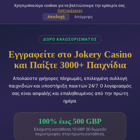
Χρησιμοποιούμε cookies για να βελτιώσουμε την εμπειρία σας.
Jokery Casino
Παίξτε
EL
▾
Λεπτομέρειες
Αποδοχή
Απόρριψη
ΔΏΡΟ ΚΑΛΩΣΟΡΊΣΜΑΤΟΣ
Εγγραφείτε στο Jokery Casino
και Παίξτε 3000+ Παιχνίδια
Απολαύστε γρήγορες πληρωμές, επιλεγμένη συλλογή
παιχνιδιών και υποστήριξη παικτών 24/7. Ο λογαριασμός
σας είναι ασφαλής και επαληθευμένος από την πρώτη
ημέρα.
100% έως 500 GBP
Ελάχιστη κατάθεση 10 GBP. 50 δωρεάν
περιστροφές στην πρώτη κατάθεση.