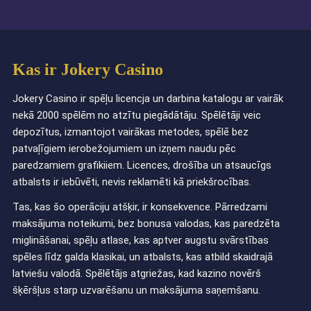
Kas ir Jokery Casino
Jokery Casino ir spēļu licencja un darbina katalogu ar vairāk
nekā 2000 spēlēm no atzītu piegādātāju. Spēlētāji veic
depozītus, izmantojot vairākas metodes, spēlē bez
patvaļīgiem ierobežojumiem un izņem naudu pēc
paredzamiem grafikiiem. Licences, drošība un atsaucīgs
atbalsts ir iebūvēti, nevis reklamēti kā priekšrocības.
Tas, kas šo operāciju atšķir, ir konsekvence. Pārredzami
maksājuma noteikumi, bez bonusa valodas, kas paredzēta
miglināšanai, spēļu atlase, kas aptver augstu svārstības
spēles līdz galda klasikai, un atbalsts, kas atbild skaidrajā
latviešu valodā. Spēlētājs atgriežas, kad kazino novērš
šķēršļus starp uzvarēšanu un maksājuma saņemšanu.