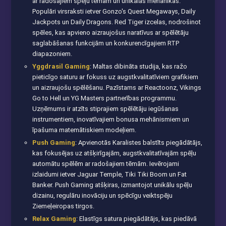
ar radošajiem spēļu tēmām un unikālas mehānikas.
Populāri virsraksti ietver Gonzo's Quest Megaways, Daily
Jackpots un Daily Dragons. Red Tiger izcelas, nodrošinot
spēles, kas apvieno aizraujošus naratīvus ar spēlētāju
saglabāšanas funkcijām un konkurencīgajiem RTP
diapazoniem.
Yggdrasil Gaming
: Maltas dibināta studija, kas ražo
pieticīgo saturu ar fokuss uz augstkvalitatīviem grafikiem
un aizraujošu spēlēšanu. Pazīstams ar Reactoonz, Vikings
Go to Hell un YG Masters partnerības programmu.
Uzņēmums ir atzīts stiprajiem spēlētāju iegūšanas
instrumentiem, inovatīvajiem bonusa mehānismiem un
īpašuma matemātiskiem modeļiem.
Push Gaming
: Apvienotās Karalistes balstīts piegādātājs,
kas fokusējas uz atšķirīgajām, augstkvalitatīvajām spēļu
automātu spēlēm ar radošajiem tēmām. Ievērojami
izlaidumi ietver Jaguar Temple, Tiki Tiki Boom un Fat
Banker. Push Gaming atšķiras, izmantojot unikālu spēļu
dizainu, regulāru inovāciju un spēcīgu veiktspēju
Ziemeļeiropas tirgos.
Relax Gaming
: Elastīgs satura piegādātājs, kas piedāvā