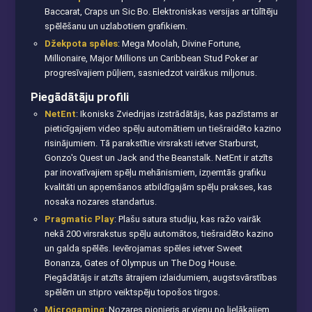
Baccarat, Craps un Sic Bo. Elektroniskas versijas ar tūlītēju
spēlēšanu un uzlabotiem grafikiem.
Džekpota spēles
: Mega Moolah, Divine Fortune,
Millionaire, Major Millions un Caribbean Stud Poker ar
progresīvajiem pūļiem, sasniedzot vairākus miljonus.
Piegādātāju profili
NetEnt
: Ikonisks Zviedrijas izstrādātājs, kas pazīstams ar
pieticīgajiem video spēļu automātiem un tiešraidēto kazino
risinājumiem. Tā parakstītie virsraksti ietver Starburst,
Gonzo's Quest un Jack and the Beanstalk. NetEnt ir atzīts
par inovatīvajiem spēļu mehānismiem, izņemtās grafiku
kvalitāti un apņemšanos atbildīgajām spēļu prakses, kas
nosaka nozares standartus.
Pragmatic Play
: Plašu satura studiju, kas ražo vairāk
nekā 200 virsrakstus spēļu automātos, tiešraidēto kazino
un galda spēlēs. Ievērojamas spēles ietver Sweet
Bonanza, Gates of Olympus un The Dog House.
Piegādātājs ir atzīts ātrajiem izlaidumiem, augstsvārstības
spēlēm un stipro veiktspēju topošos tirgos.
Microgaming
: Nozares pionieris ar vienu no lielākajiem