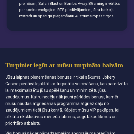
piemēram, Safari Blast un Bombs Away. BGaming ir vērtēts
par konkurencīgajiem RTP piedāvājumiem, ātru funkciju
izstrādi un spēcīgu pieņemšanu Austrumeiropas tirgos.
Turpiniet iegūt ar mūsu turpināto balvām
Jūsu laipnas pieņemšanas bonuss ir tikai sākums. Jokery
Casino piedāvā lojalitāti ar turpinātu veicināšanu, kas paredzēta,
lai maksimalizētu jūsu spēlēšanu un minimizētu jūsu
zaudējumus. Katru nedēļu nāk jauni pārlādes bonusi, kamēr
mūsu naudas atgriešanas programma atgriež daļu no
zaudējumiem tieši jūsu kontā. Kāpjiet mūsu VIP pakāpes, lai
atklātu eksklusīvus mēneša labums, augstākas likmes un
prioritāro atbalstu.
Visi bonusi nāk ar pārredzamajām apgrozījuma prasībām,