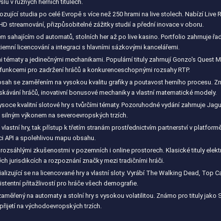
lu v různých herních titulech.
ovozující studia po celé Evropě s více než 250 hrami na live stolech. Nabízí Live
D streamování, přizpůsobitelné zážitky studií a přední inovace v oboru.
m sahajícím od automatů, stolních her až po live kasino. Portfolio zahrnuje 
ceziemní licencování a integraci s hlavními sázkovými kancelářemi.
ími tématy a jedinečnými mechanikami. Populární tituly zahrnují Gonzo's Quest
mi funkcemi pro zadržení hráčů a konkurenceschopnými rozsahy RTP.
bsah se zaměřením na vysokou kvalitu grafiky a poutavost herního procesu. Z
ískávání hráčů, inovativní bonusové mechaniky a vlastní matematické modely.
vysoce kvalitní slotové hry s tvůrčími tématy. Pozoruhodné vydání zahrnuje Ja
a silným výkonem na severoevropských trzích.
k vlastní hry, tak přístup k třetím stranám prostřednictvím partnerství v platf
aci API a spolehlivou mapu obsahu.
ozsáhlými zkušenostmi v pozemních i online prostorech. Klasické tituly elekt
ch jurisdikcích a rozpoznání značky mezi tradičními hráči.
lizující se na licencované hry a vlastní sloty. Vyrábí The Walking Dead, Top C
entní přitažlivostí pro hráče všech demografie.
 zaměřený na automaty a stolní hry s vysokou volatilitou. Známo pro tituly ja
přijetí na východoevropských trzích.