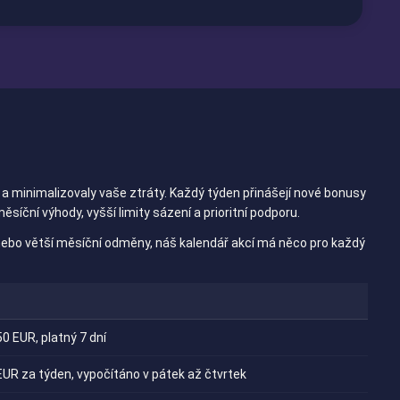
a minimalizovaly vaše ztráty. Každý týden přinášejí nové bonusy
íční výhody, vyšší limity sázení a prioritní podporu.
ebo větší měsíční odměny, náš kalendář akcí má něco pro každý
50 EUR, platný 7 dní
UR za týden, vypočítáno v pátek až čtvrtek