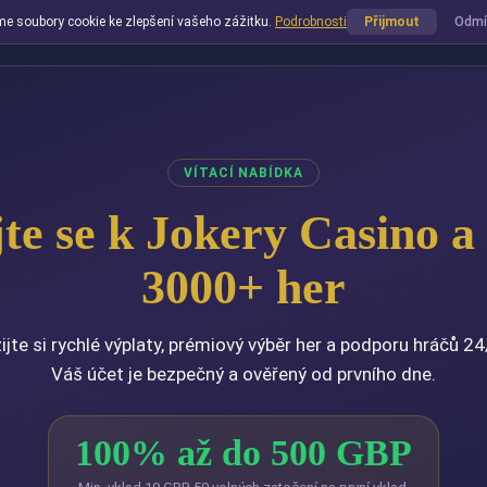
e soubory cookie ke zlepšení vašeho zážitku.
Podrobnosti
Přijmout
Odmí
Vítací bonus
Hry
Akce
Podpora
VÍTACÍ NABÍDKA
te se k Jokery Casino a
3000+ her
ijte si rychlé výplaty, prémiový výběr her a podporu hráčů 24
Váš účet je bezpečný a ověřený od prvního dne.
100% až do 500 GBP