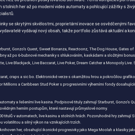
h stolních her až po moderní video automaty a pohlcující zážitky s ži
ialistů.
inky se skrytými skvělostmi, proprietární inovace se osvědčenými favo
ak vydavatelé vydávají nový obsah, takže portfolio zůstává aktuální a 
Starburst, Gonzo's Quest, Sweet Bonanza, Reactoonz, The Dog House, Gates o
 bubny až po 6-bubnové mechaniky s shlukováním, kaskádami a složitými bonu
tte, Live Blackjack, Live Baccarat, Live Poker, Dream Catcher a Monopoly Live. Sk
carat, craps a sic bo. Elektronické verze s okamžitou hrou a pokročilou grafiko
jor Millions a Caribbean Stud Poker s progresivními výherními fondy dosahující
tomaty a řešeními live kasina. Podpisové tituly zahrnují Starburst, Gonzo's Qu
dpovědným herním postupům, které nastavují průmyslové normy.
200 titulů v automatech, live kasinu a stolních hrách. Pozoruhodné hry zahrn
volatilitou a silný výkon na vznikajících trzích.
 knihoven her, obsahující ikonické progresivky jako Mega Moolah a klasiky ja