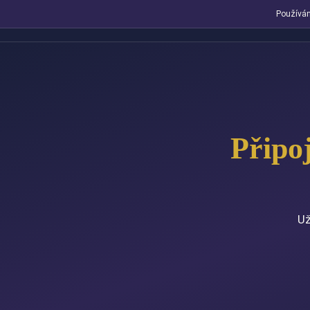
Používám
Jokery Casino
Připoj
Už