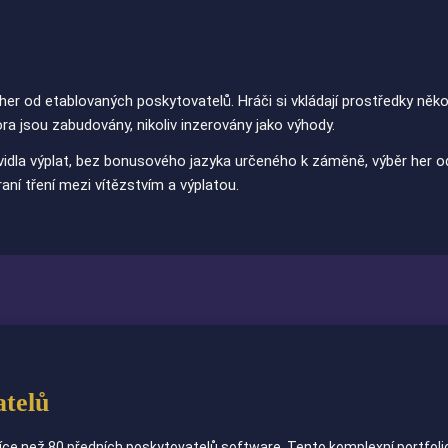
er od etablovaných poskytovatelů. Hráči si vkládají prostředky několi
a jsou zabudovány, nikoliv inzerovány jako výhody.
avidla výplat, bez bonusového jazyka určeného k záměně, výběr her od
aní tření mezi vítězstvím a výplatou.
atelů
ce než 80 předních poskytovatelů software. Tento komplexní portfolio za