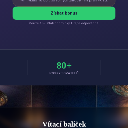
Min. vklad 10 GBP. 50 volných zatočení na první vklad.
Získat bonus
Pouze 18+. Platí podmínky. Hrajte odpovědně.
80+
POSKYTOVATELŮ
Vítací balíček