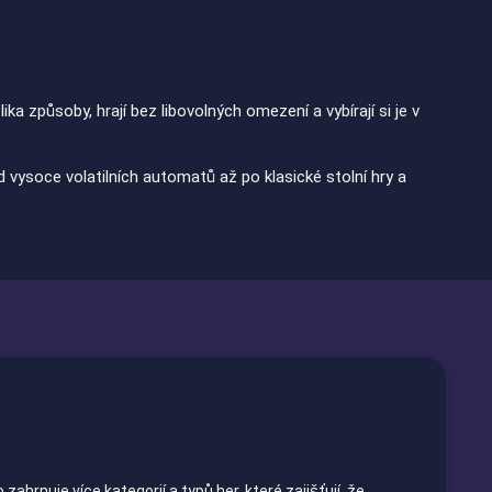
ka způsoby, hrají bez libovolných omezení a vybírají si je v
 vysoce volatilních automatů až po klasické stolní hry a
hrnuje více kategorií a typů her, které zajišťují, že