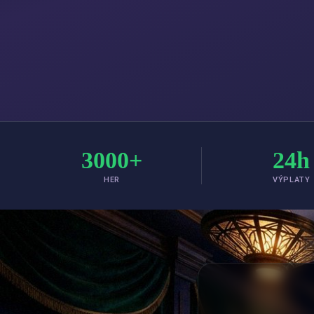
3000+
24h
HER
VÝPLATY