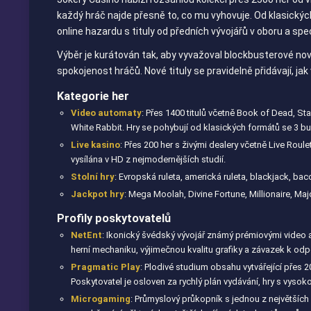
každý hráč najde přesně to, co mu vyhovuje. Od klasickýc
online hazardu s tituly od předních vývojářů v oboru a spec
Výběr je kurátován tak, aby vyvažoval blockbusterové nov
spokojenost hráčů. Nové tituly se pravidelně přidávají, j
Kategorie her
Video automaty
: Přes 1400 titulů včetně Book of Dead, 
White Rabbit. Hry se pohybují od klasických formátů se 3
Live kasino
: Přes 200 her s živými dealery včetně Live Roule
vysílána v HD z nejmodernějších studií.
Stolní hry
: Evropská ruleta, americká ruleta, blackjack, bac
Jackpot hry
: Mega Moolah, Divine Fortune, Millionaire, Ma
Profily poskytovatelů
NetEnt
: Ikonický švédský vývojář známý prémiovými video au
herní mechaniku, výjimečnou kvalitu grafiky a závazek k o
Pragmatic Play
: Plodivé studium obsahu vytvářející přes 
Poskytovatel je osloven za rychlý plán vydávání, hry s vysokou 
Microgaming
: Průmyslový průkopník s jednou z největších