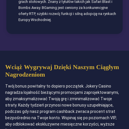
grach stołowych. Znany z tytułów takich jak Safari Blast i
Bombs Away. BGaming jest ceniony za konkurencyjne
oferty RTP, szybki rozwój funkcji i silną adopcję na rynkach
Europy Wschodniej.
Wciąż Wygrywaj Dzięki Naszym Ciągłym
Nagrodzeniom
Twój bonus powitalny to dopiero początek. Jokery Casino
nagradza lojalność bieżącymi promocjami zaprojektowanymi,
aby zmaksymalizować Twoją grę i zminimalizować Twoje
straty. Każdy tydzień przynosi nowe bonusy uzupełniające,
podczas gdy nasz program cashback zwraca procent strat
bezpośrednio na Twoje konto. Wspinaj się po poziomach VIP,
aby odblokować ekskluzywne miesięczne korzyści, wyższe