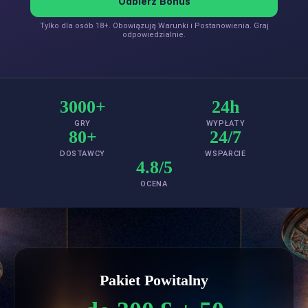
Odbierz Bonus
Tylko dla osób 18+. Obowiązują Warunki i Postanowienia. Graj
odpowiedzialnie.
3000+
24h
GRY
WYPŁATY
80+
24/7
DOSTAWCY
WSPARCIE
4.8/5
OCENA
Pakiet Powitalny