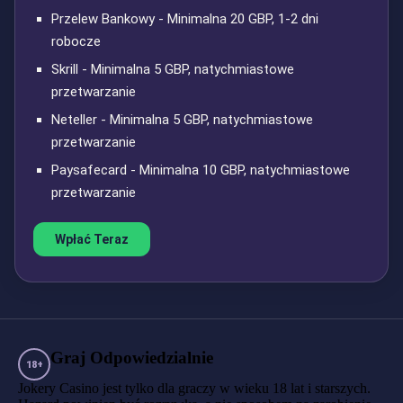
Przelew Bankowy - Minimalna 20 GBP, 1-2 dni
robocze
Skrill - Minimalna 5 GBP, natychmiastowe
przetwarzanie
Neteller - Minimalna 5 GBP, natychmiastowe
przetwarzanie
Paysafecard - Minimalna 10 GBP, natychmiastowe
przetwarzanie
Wpłać Teraz
Graj Odpowiedzialnie
18+
Jokery Casino jest tylko dla graczy w wieku 18 lat i starszych.