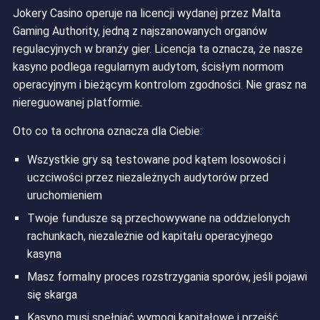
Jokery Casino operuje na licencji wydanej przez Malta
Gaming Authority, jedną z najszanowanych organów
regulacyjnych w branży gier. Licencja ta oznacza, że nasze
kasyno podlega regularnym audytom, ścisłym normom
operacyjnym i bieżącym kontrolom zgodności. Nie grasz na
niereguowanej platformie.
Oto co ta ochrona oznacza dla Ciebie:
Wszystkie gry są testowane pod kątem losowości i
uczciwości przez niezależnych audytorów przed
uruchomieniem
Twoje fundusze są przechowywane na oddzielonych
rachunkach, niezależnie od kapitału operacyjnego
kasyna
Masz formalny proces rozstrzygania sporów, jeśli pojawi
się skarga
Kasyno musi spełniać wymogi kapitałowe i przejść