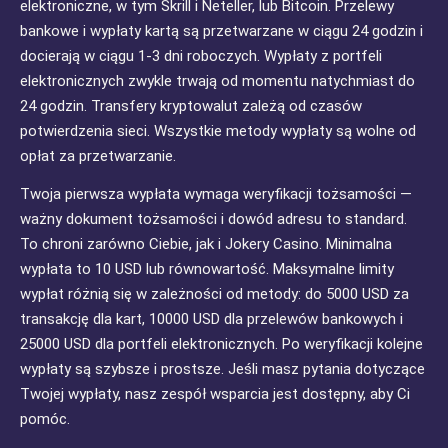
elektroniczne, w tym Skrill i Neteller, lub Bitcoin. Przelewy
bankowe i wypłaty kartą są przetwarzane w ciągu 24 godzin i
docierają w ciągu 1-3 dni roboczych. Wypłaty z portfeli
elektronicznych zwykle trwają od momentu natychmiast do
24 godzin. Transfery kryptowalut zależą od czasów
potwierdzenia sieci. Wszystkie metody wypłaty są wolne od
opłat za przetwarzanie.
Twoja pierwsza wypłata wymaga weryfikacji tożsamości —
ważny dokument tożsamości i dowód adresu to standard.
To chroni zarówno Ciebie, jak i Jokery Casino. Minimalna
wypłata to 10 USD lub równowartość. Maksymalne limity
wypłat różnią się w zależności od metody: do 5000 USD za
transakcję dla kart, 10000 USD dla przelewów bankowych i
25000 USD dla portfeli elektronicznych. Po weryfikacji kolejne
wypłaty są szybsze i prostsze. Jeśli masz pytania dotyczące
Twojej wypłaty, nasz zespół wsparcia jest dostępny, aby Ci
pomóc.