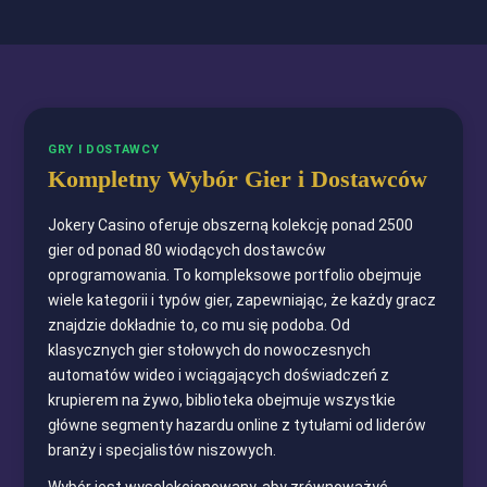
GRY I DOSTAWCY
Kompletny Wybór Gier i Dostawców
Jokery Casino oferuje obszerną kolekcję ponad 2500
gier od ponad 80 wiodących dostawców
oprogramowania. To kompleksowe portfolio obejmuje
wiele kategorii i typów gier, zapewniając, że każdy gracz
znajdzie dokładnie to, co mu się podoba. Od
klasycznych gier stołowych do nowoczesnych
automatów wideo i wciągających doświadczeń z
krupierem na żywo, biblioteka obejmuje wszystkie
główne segmenty hazardu online z tytułami od liderów
branży i specjalistów niszowych.