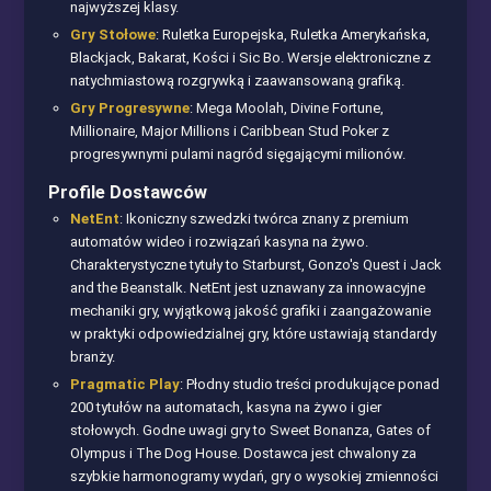
najwyższej klasy.
Gry Stołowe
: Ruletka Europejska, Ruletka Amerykańska,
Blackjack, Bakarat, Kości i Sic Bo. Wersje elektroniczne z
natychmiastową rozgrywką i zaawansowaną grafiką.
Gry Progresywne
: Mega Moolah, Divine Fortune,
Millionaire, Major Millions i Caribbean Stud Poker z
progresywnymi pulami nagród sięgającymi milionów.
Profile Dostawców
NetEnt
: Ikoniczny szwedzki twórca znany z premium
automatów wideo i rozwiązań kasyna na żywo.
Charakterystyczne tytuły to Starburst, Gonzo's Quest i Jack
and the Beanstalk. NetEnt jest uznawany za innowacyjne
mechaniki gry, wyjątkową jakość grafiki i zaangażowanie
w praktyki odpowiedzialnej gry, które ustawiają standardy
branży.
Pragmatic Play
: Płodny studio treści produkujące ponad
200 tytułów na automatach, kasyna na żywo i gier
stołowych. Godne uwagi gry to Sweet Bonanza, Gates of
Olympus i The Dog House. Dostawca jest chwalony za
szybkie harmonogramy wydań, gry o wysokiej zmienności