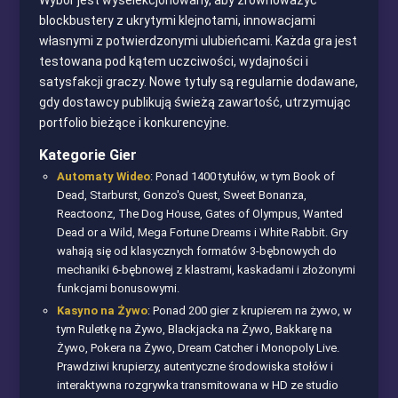
Wybór jest wyselekcjonowany, aby zrównoważyć
blockbustery z ukrytymi klejnotami, innowacjami
własnymi z potwierdzonymi ulubieńcami. Każda gra jest
testowana pod kątem uczciwości, wydajności i
satysfakcji graczy. Nowe tytuły są regularnie dodawane,
gdy dostawcy publikują świeżą zawartość, utrzymując
portfolio bieżące i konkurencyjne.
Kategorie Gier
Automaty Wideo
: Ponad 1400 tytułów, w tym Book of
Dead, Starburst, Gonzo's Quest, Sweet Bonanza,
Reactoonz, The Dog House, Gates of Olympus, Wanted
Dead or a Wild, Mega Fortune Dreams i White Rabbit. Gry
wahają się od klasycznych formatów 3-bębnowych do
mechaniki 6-bębnowej z klastrami, kaskadami i złożonymi
funkcjami bonusowymi.
Kasyno na Żywo
: Ponad 200 gier z krupierem na żywo, w
tym Ruletkę na Żywo, Blackjacka na Żywo, Bakkarę na
Żywo, Pokera na Żywo, Dream Catcher i Monopoly Live.
Prawdziwi krupierzy, autentyczne środowiska stołów i
interaktywna rozgrywka transmitowana w HD ze studio