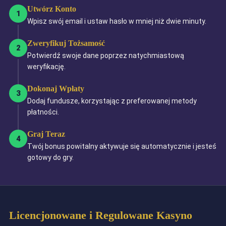
Utwórz Konto
1
Wpisz swój email i ustaw hasło w mniej niż dwie minuty.
Zweryfikuj Tożsamość
2
Potwierdź swoje dane poprzez natychmiastową
weryfikację.
Dokonaj Wpłaty
3
Dodaj fundusze, korzystając z preferowanej metody
płatności.
Graj Teraz
4
Twój bonus powitalny aktywuje się automatycznie i jesteś
gotowy do gry.
Licencjonowane i Regulowane Kasyno