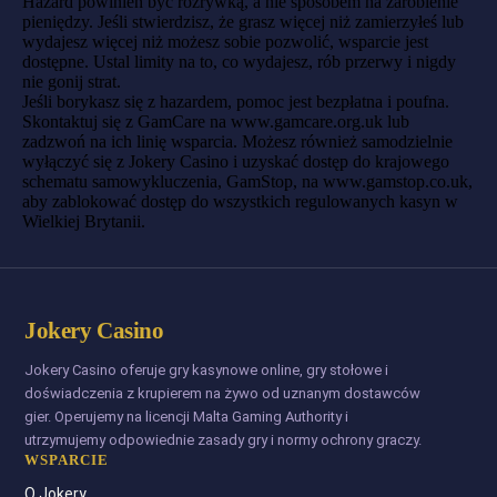
Hazard powinien być rozrywką, a nie sposobem na zarobienie
pieniędzy. Jeśli stwierdzisz, że grasz więcej niż zamierzyłeś lub
wydajesz więcej niż możesz sobie pozwolić, wsparcie jest
dostępne. Ustal limity na to, co wydajesz, rób przerwy i nigdy
nie gonij strat.
Jeśli borykasz się z hazardem, pomoc jest bezpłatna i poufna.
Skontaktuj się z GamCare na www.gamcare.org.uk lub
zadzwoń na ich linię wsparcia. Możesz również samodzielnie
wyłączyć się z Jokery Casino i uzyskać dostęp do krajowego
schematu samowykluczenia, GamStop, na www.gamstop.co.uk,
aby zablokować dostęp do wszystkich regulowanych kasyn w
Wielkiej Brytanii.
Jokery Casino
Jokery Casino oferuje gry kasynowe online, gry stołowe i
doświadczenia z krupierem na żywo od uznanym dostawców
gier. Operujemy na licencji Malta Gaming Authority i
utrzymujemy odpowiednie zasady gry i normy ochrony graczy.
WSPARCIE
O Jokery