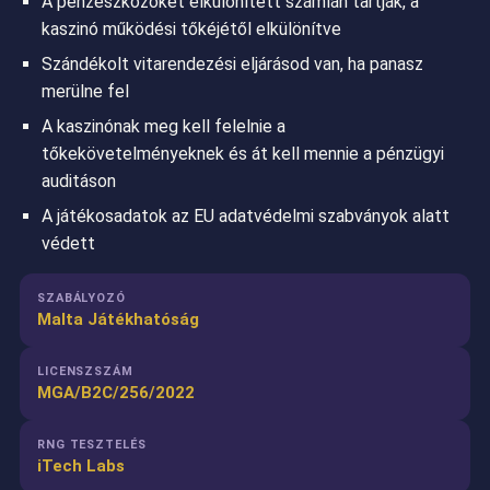
A pénzeszközöket elkülönített számlán tartják, a
kaszinó működési tőkéjétől elkülönítve
Szándékolt vitarendezési eljárásod van, ha panasz
merülne fel
A kaszinónak meg kell felelnie a
tőkekövetelményeknek és át kell mennie a pénzügyi
auditáson
A játékosadatok az EU adatvédelmi szabványok alatt
védett
SZABÁLYOZÓ
Malta Játékhatóság
LICENSZSZÁM
MGA/B2C/256/2022
RNG TESZTELÉS
iTech Labs