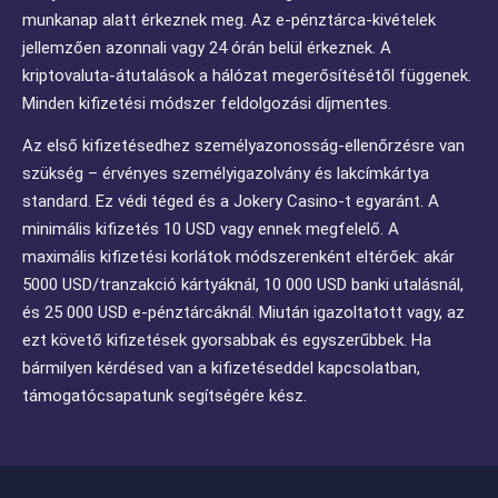
munkanap alatt érkeznek meg. Az e-pénztárca-kivételek
jellemzően azonnali vagy 24 órán belül érkeznek. A
kriptovaluta-átutalások a hálózat megerősítésétől függenek.
Minden kifizetési módszer feldolgozási díjmentes.
Az első kifizetésedhez személyazonosság-ellenőrzésre van
szükség – érvényes személyigazolvány és lakcímkártya
standard. Ez védi téged és a Jokery Casino-t egyaránt. A
minimális kifizetés 10 USD vagy ennek megfelelő. A
maximális kifizetési korlátok módszerenként eltérőek: akár
5000 USD/tranzakció kártyáknál, 10 000 USD banki utalásnál,
és 25 000 USD e-pénztárcáknál. Miután igazoltatott vagy, az
ezt követő kifizetések gyorsabbak és egyszerűbbek. Ha
bármilyen kérdésed van a kifizetéseddel kapcsolatban,
támogatócsapatunk segítségére kész.