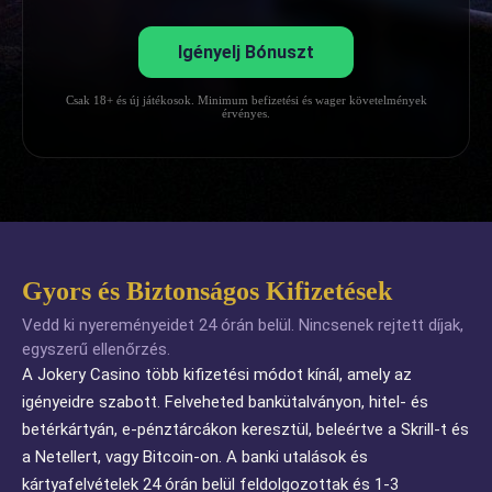
Igényelj Bónuszt
Csak 18+ és új játékosok. Minimum befizetési és wager követelmények
érvényes.
Gyors és Biztonságos Kifizetések
Vedd ki nyereményeidet 24 órán belül. Nincsenek rejtett díjak,
egyszerű ellenőrzés.
A Jokery Casino több kifizetési módot kínál, amely az
igényeidre szabott. Felveheted bankütalványon, hitel- és
betérkártyán, e-pénztárcákon keresztül, beleértve a Skrill-t és
a Netellert, vagy Bitcoin-on. A banki utalások és
kártyafelvételek 24 órán belül feldolgozottak és 1-3