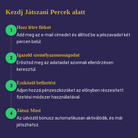
Kezdj Játszani Percek alatt
Hozz létre fiókot
1
Add meg az e-mail címedet és állítsd be a jelszavadat két
percen belül.
Igazold személyazonosságodat
2
Erősítsd meg az adataidat azonnali ellenőrzésen
keresztül.
Eszközöl befizetést
3
Adjon hozzá pénzeszközöket az előnyben részesített
fizetési módszer használatával.
Játssz Most
4
Az üdvözlő bónusz automatikusan aktiválódik, és már
játszhatsz.