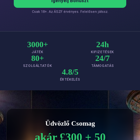
Igényelj Bónuszt
Csak 18+. Az ÁSZF érvényes. Felelősen játssz.
3000+
24h
JÁTÉK
KIFIZETÉSEK
80+
24/7
SZOLGÁLTATÓK
TÁMOGATÁS
4.8/5
ÉRTÉKELÉS
Üdvözlő Csomag
akár £300 + 50