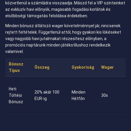
közvetlenül a számládra visszaadja. Mászd fel a VIP szinteinket
az exkluzív havi előnyök, magasabb fogadási korlátok és
elsőbbségi támogatás feloldása érdekében.
Minden bónusz átlátszó wager követelménnyel jár, nincsenek
rejtett feltételek. Függetlenül attól, hogy gyakori kis lökéseket
vagy nagyobb havi jutalmakat részesítesz előnyben, a
promóciós naptárunk minden játékstílushoz rendelkezik
valamivel.
Bónusz
Összeg
Gyakoriság
Wager
Típus
Heti
20% akár 100
Minden
Töltési
30x
EUR-ig
Hétfőn
Bónusz