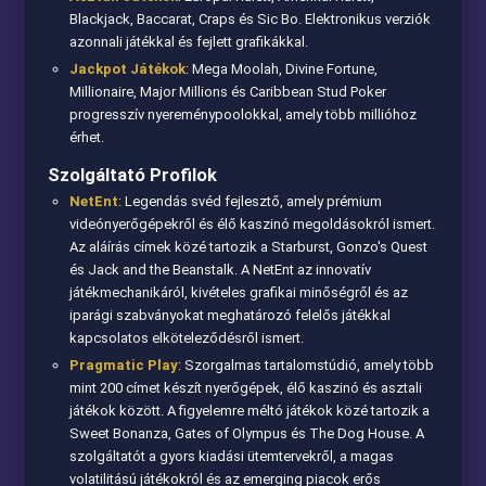
Blackjack, Baccarat, Craps és Sic Bo. Elektronikus verziók
azonnali játékkal és fejlett grafikákkal.
Jackpot Játékok
: Mega Moolah, Divine Fortune,
Millionaire, Major Millions és Caribbean Stud Poker
progresszív nyereménypoolokkal, amely több millióhoz
érhet.
Szolgáltató Profilok
NetEnt
: Legendás svéd fejlesztő, amely prémium
videónyerőgépekről és élő kaszinó megoldásokról ismert.
Az aláírás címek közé tartozik a Starburst, Gonzo's Quest
és Jack and the Beanstalk. A NetEnt az innovatív
játékmechanikáról, kivételes grafikai minőségről és az
iparági szabványokat meghatározó felelős játékkal
kapcsolatos elköteleződésről ismert.
Pragmatic Play
: Szorgalmas tartalomstúdió, amely több
mint 200 címet készít nyerőgépek, élő kaszinó és asztali
játékok között. A figyelemre méltó játékok közé tartozik a
Sweet Bonanza, Gates of Olympus és The Dog House. A
szolgáltatót a gyors kiadási ütemtervekről, a magas
volatilitású játékokról és az emerging piacok erős