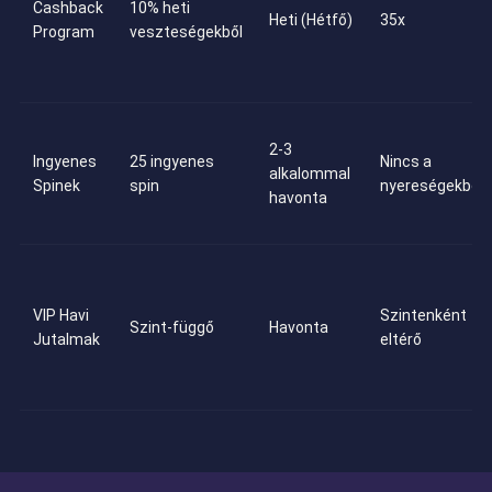
Cashback
10% heti
Heti (Hétfő)
35x
Program
veszteségekből
2-3
Ingyenes
25 ingyenes
Nincs a
alkalommal
Spinek
spin
nyereségekből
havonta
VIP Havi
Szintenként
Szint-függő
Havonta
Jutalmak
eltérő