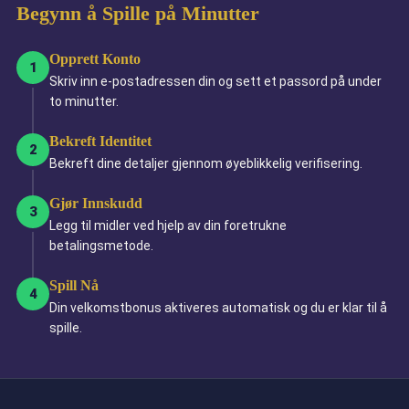
Begynn å Spille på Minutter
Opprett Konto
1
Skriv inn e-postadressen din og sett et passord på under
to minutter.
Bekreft Identitet
2
Bekreft dine detaljer gjennom øyeblikkelig verifisering.
Gjør Innskudd
3
Legg til midler ved hjelp av din foretrukne
betalingsmetode.
Spill Nå
4
Din velkomstbonus aktiveres automatisk og du er klar til å
spille.