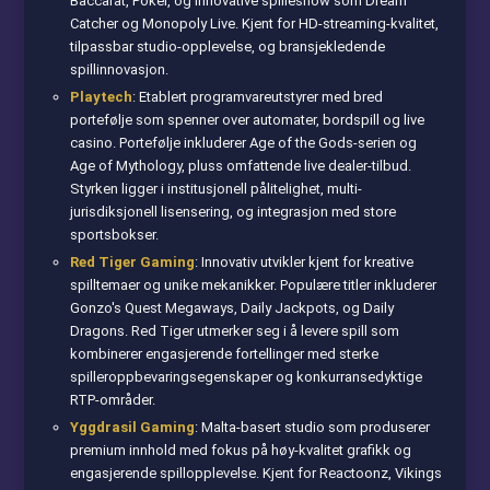
Baccarat, Poker, og innovative spilleshow som Dream
Catcher og Monopoly Live. Kjent for HD-streaming-kvalitet,
tilpassbar studio-opplevelse, og bransjekledende
spillinnovasjon.
Playtech
: Etablert programvareutstyrer med bred
portefølje som spenner over automater, bordspill og live
casino. Portefølje inkluderer Age of the Gods-serien og
Age of Mythology, pluss omfattende live dealer-tilbud.
Styrken ligger i institusjonell pålitelighet, multi-
jurisdiksjonell lisensering, og integrasjon med store
sportsbokser.
Red Tiger Gaming
: Innovativ utvikler kjent for kreative
spilltemaer og unike mekanikker. Populære titler inkluderer
Gonzo's Quest Megaways, Daily Jackpots, og Daily
Dragons. Red Tiger utmerker seg i å levere spill som
kombinerer engasjerende fortellinger med sterke
spilleroppbevaringsegenskaper og konkurransedyktige
RTP-områder.
Yggdrasil Gaming
: Malta-basert studio som produserer
premium innhold med fokus på høy-kvalitet grafikk og
engasjerende spillopplevelse. Kjent for Reactoonz, Vikings