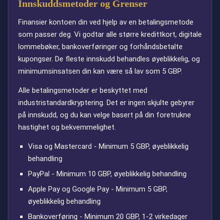
Innskuddsmetoder og Grenser
Finansier kontoen din ved hjelp av en betalingsmetode
som passer deg. Vi godtar alle større kredittkort, digitale
lommebøker, bankoverføringer og forhåndsbetalte
kupongser. De fleste innskudd behandles øyeblikkelig, og
minimumsinsatsen din kan være så lav som 5 GBP.
Alle betalingsmetoder er beskyttet med
industristandardkryptering. Det er ingen skjulte gebyrer
på innskudd, og du kan velge basert på din foretrukne
hastighet og bekvemmelighet.
Visa og Mastercard - Minimum 5 GBP, øyeblikkelig
behandling
PayPal - Minimum 10 GBP, øyeblikkelig behandling
Apple Pay og Google Pay - Minimum 5 GBP,
øyeblikkelig behandling
Bankoverføring - Minimum 20 GBP, 1-2 virkedager