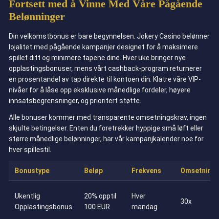
Fortsett med å Vinne Med Våre Pågående
Belønninger
Din velkomstbonus er bare begynnelsen. Jokery Casino belønner
lojalitet med pågående kampanjer designet for å maksimere
spillet ditt og minimere tapene dine. Hver uke bringer nye
opplastingsbonuser, mens vårt cashback-program returnerer
en prosentandel av tap direkte til kontoen din. Klatre våre VIP-
nivåer for å låse opp eksklusive månedlige fordeler, høyere
innsatsbegrensninger, og prioritert støtte.
Alle bonuser kommer med transparente omsetningskrav, ingen
skjulte betingelser. Enten du foretrekker hyppige små løft eller
større månedlige belønninger, har vår kampanjkalender noe for
hver spillestil.
Bonustype
Beløp
Frekvens
Omsetning
Ukentlig
20% opptil
Hver
30x
Opplastingsbonus
100 EUR
mandag