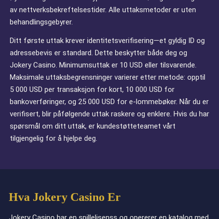
av nettverksbekreftelsestider. Alle uttaksmetoder er uten
behandlingsgebyrer.
Ditt første uttak krever identitetsverifisering—et gyldig ID og
adressebevis er standard. Dette beskytter både deg og
Jokery Casino. Minimumsuttak er 10 USD eller tilsvarende.
Maksimale uttaksbegrensninger varierer etter metode: opptil
5 000 USD per transaksjon for kort, 10 000 USD for
bankoverføringer, og 25 000 USD for e-lommebøker. Når du er
verifisert, blir påfølgende uttak raskere og enklere. Hvis du har
spørsmål om ditt uttak, er kundestøtteteamet vårt
tilgjengelig for å hjelpe deg.
Hva Jokery Casino Er
Jokery Casino har en spillelisenss og opererer en katalog med