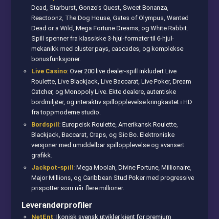
Dead, Starburst, Gonzo's Quest, Sweet Bonanza,
Reactoonz, The Dog House, Gates of Olympus, Wanted
Dead or a Wild, Mega Fortune Dreams, og White Rabbit.
Spill spenner fra klassiske 3-hjul-formater til 6-hjul-
mekanikk med cluster pays, cascades, og komplekse
bonusfunksjoner.
Live Casino
: Over 200 live dealer-spill inkludert Live
Roulette, Live Blackjack, Live Baccarat, Live Poker, Dream
Catcher, og Monopoly Live. Ekte dealere, autentiske
bordmiljøer, og interaktiv spillopplevelse kringkastet i HD
fra toppmoderne studio.
Bordspill
: Europeisk Roulette, Amerikansk Roulette,
Blackjack, Baccarat, Craps, og Sic Bo. Elektroniske
versjoner med umiddelbar spillopplevelse og avansert
grafikk.
Jackpot-spill
: Mega Moolah, Divine Fortune, Millionaire,
Major Millions, og Caribbean Stud Poker med progressive
prispotter som når flere millioner.
Leverandørprofiler
NetEnt
: Ikonisk svensk utvikler kjent for premium