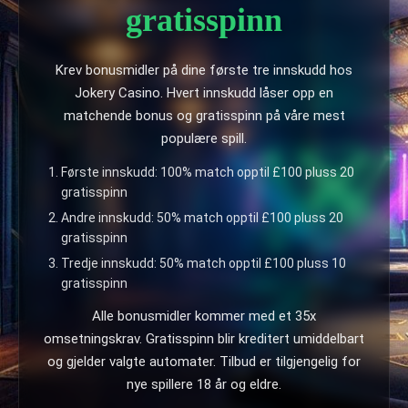
gratisspinn
Krev bonusmidler på dine første tre innskudd hos
Jokery Casino. Hvert innskudd låser opp en
matchende bonus og gratisspinn på våre mest
populære spill.
Første innskudd: 100% match opptil £100 pluss 20
gratisspinn
Andre innskudd: 50% match opptil £100 pluss 20
gratisspinn
Tredje innskudd: 50% match opptil £100 pluss 10
gratisspinn
Alle bonusmidler kommer med et 35x
omsetningskrav. Gratisspinn blir kreditert umiddelbart
og gjelder valgte automater. Tilbud er tilgjengelig for
nye spillere 18 år og eldre.