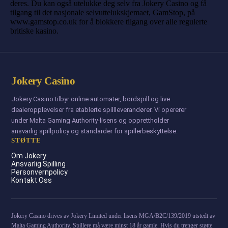
deres. Du kan også utelukke deg selv fra Jokery Casino og få
tilgang til det nasjonale selvuttelukskjemaet, GamStop, på
www.gamstop.co.uk for å blokkere tilgang over alle regulerte
britiske kasino.
Jokery Casino
Jokery Casino tilbyr online automater, bordspill og live
dealeropplevelser fra etablerte spillleverandører. Vi opererer
under Malta Gaming Authority-lisens og opprettholder
ansvarlig spillpolicy og standarder for spillerbeskyttelse.
STØTTE
Om Jokery
Ansvarlig Spilling
Personvernpolicy
Kontakt Oss
Jokery Casino drives av Jokery Limited under lisens MGA/B2C/139/2019 utstedt av
Malta Gaming Authority. Spillere må være minst 18 år gamle. Hvis du trenger støtte