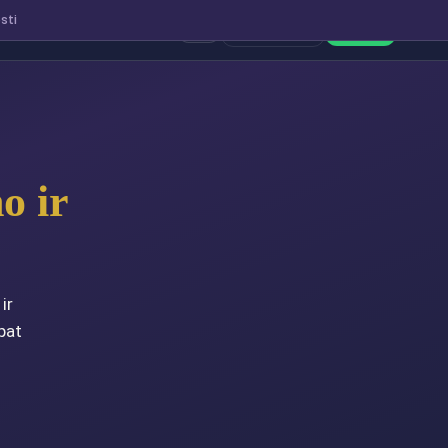
sti
Prisijungti
Žaisti
LT
▾
o ir
ir
pat