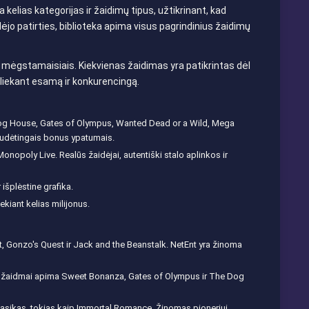
kelias kategorijas ir žaidimų tipus, užtikrinant, kad
idėjo patirties, biblioteka apima visus pagrindinius žaidimų
 mėgstamaisiais. Kiekvienas žaidimas yra patikrintas dėl
 paliekant esamą ir konkurencingą.
 Dog House, Gates of Olympus, Wanted Dead or a Wild, Mega
r sudėtingais bonus ypatumais.
Monopoly Live. Realūs žaidėjai, autentiški stalo aplinkos ir
išplėstine grafika.
ekiant kelias milijonus.
, Gonzo's Quest ir Jack and the Beanstalk. NetEnt yra žinoma
ymūs žaidmai apima Sweet Bonanza, Gates of Olympus ir The Dog
 klasikas, tokias kaip Immortal Romance. Žinomas pioneriui