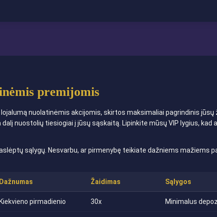
dinėmis premijomis
lojalumą nuolatinėmis akcijomis, skirtos maksimaliai pagrindinis jūsų 
į nuostolių tiesiogiai į jūsų sąskaitą. Lipinkite mūsų VIP lygius, ka
a paslėptų sąlygų. Nesvarbu, ar pirmenybę teikiate dažniems mažiems
Dažnumas
Žaidimas
Sąlygos
Kiekvieno pirmadienio
30x
Minimalus depozi