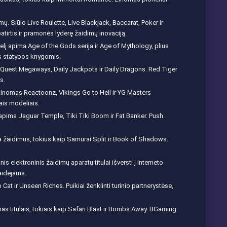
ų. Siūlo Live Roulette, Live Blackjack, Baccarat, Poker ir
tirtis ir pramonės lyderę žaidimų inovaciją.
elį apima Age of the Gods serija ir Age of Mythology, plius
nės statybos knygomis.
s Quest Megaways, Daily Jackpots ir Daily Dragons. Red Tiger
s.
Žinomas Reactoonz, Vikings Go to Hell ir YG Masters
ais modeliais.
apima Jaguar Temple, Tiki Tiki Boom ir Fat Banker. Push
ina žaidimus, tokius kaip Samurai Split ir Book of Shadows.
s elektroninis žaidimų aparatų titulai išversti į interneto
žaidėjams.
t ir Unseen Riches. Puikiai ženklinti turinio partnerystėse,
mas titulais, tokiais kaip Safari Blast ir Bombs Away. BGaming