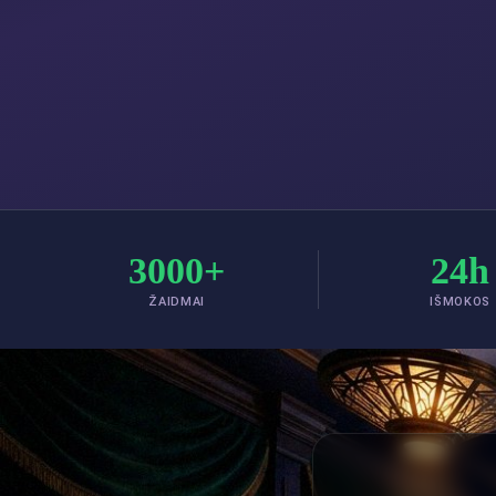
3000+
24h
ŽAIDMAI
IŠMOKOS