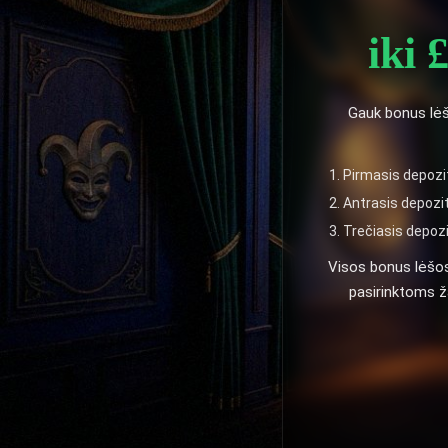
iki
Gauk bonus lėš
Pirmasis depozi
Antrasis depozit
Trečiasis depozi
Visos bonus lėšos 
pasirinktoms ž