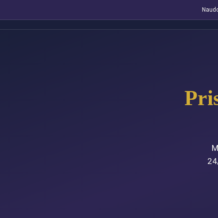
Naudo
Jokery Casino
Pa
Pri
M
24