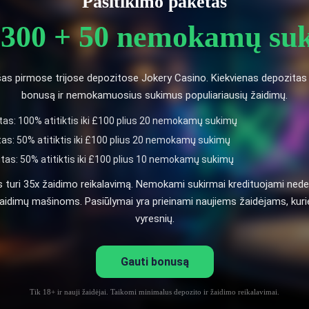
Pasitikimo paketas
 £300 + 50 nemokamų su
as pirmose trijose depozitose Jokery Casino. Kiekvienas depozitas at
bonusą ir nemokamuosius sukimus populiariausių žaidimų.
tas: 100% atitiktis iki £100 plius 20 nemokamų sukimų
as: 50% atitiktis iki £100 plius 20 nemokamų sukimų
tas: 50% atitiktis iki £100 plius 10 nemokamų sukimų
turi 35x žaidimo reikalavimą. Nemokami sukirmai kredituojami nedels
aidimų mašinoms. Pasiūlymai yra prieinami naujiems žaidėjams, kurie
vyresnių.
Gauti bonusą
Tik 18+ ir nauji žaidėjai. Taikomi minimalus depozito ir žaidimo reikalavimai.