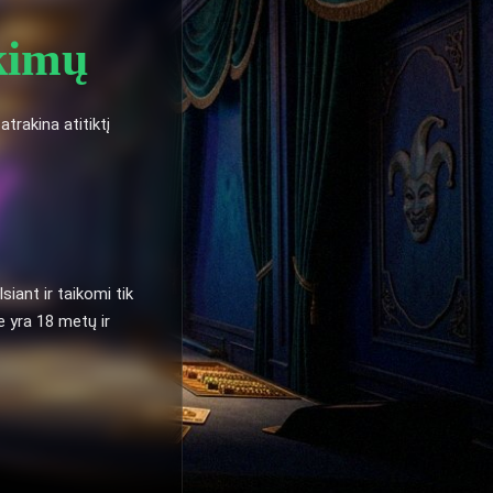
kimų
rakina atitiktį
iant ir taikomi tik
 yra 18 metų ir